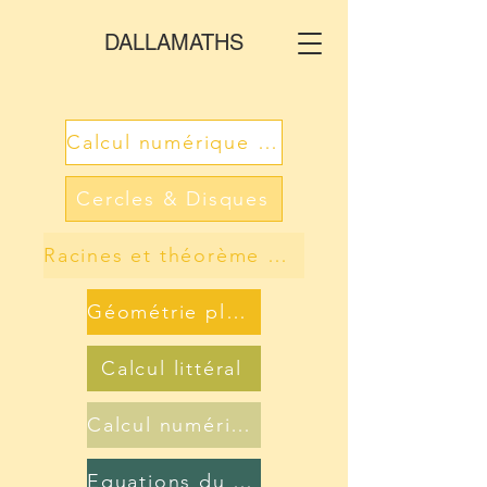
DALLAMATHS
Calcul numérique (N, Z, D)
Cercles & Disques
Racines et théorème de Pythagore
Géométrie plane
Calcul littéral
Calcul numérique 2 (Q, R)
Equations du 1er degré à 1 inconnue